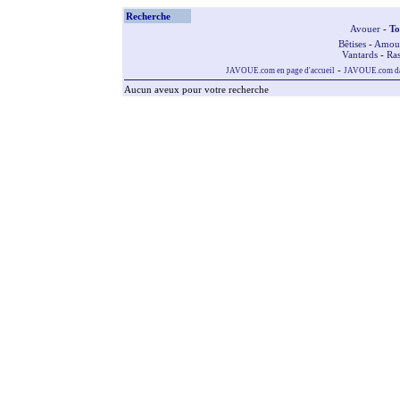
Recherche
Avouer
-
To
Bêtises
-
Amou
Vantards
-
Ras
-
JAVOUE.com en page d'accueil
JAVOUE.com dan
Aucun aveux pour votre recherche