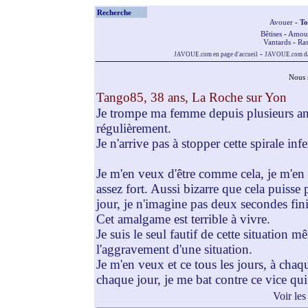
Recherche
Avouer
-
To
Bêtises
-
Amou
Vantards
-
Ras
-
JAVOUE.com en page d'accueil
JAVOUE.com dan
Nous 
Tango85, 38 ans, La Roche sur Yon
Je trompe ma femme depuis plusieurs ann
régulièrement.
Je n'arrive pas à stopper cette spirale inf
Je m'en veux d'être comme cela, je m'en v
assez fort. Aussi bizarre que cela puisse
jour, je n'imagine pas deux secondes fin
Cet amalgame est terrible à vivre.
Je suis le seul fautif de cette situation m
l'aggravement d'une situation.
Je m'en veux et ce tous les jours, à chaq
chaque jour, je me bat contre ce vice qu
Voir les