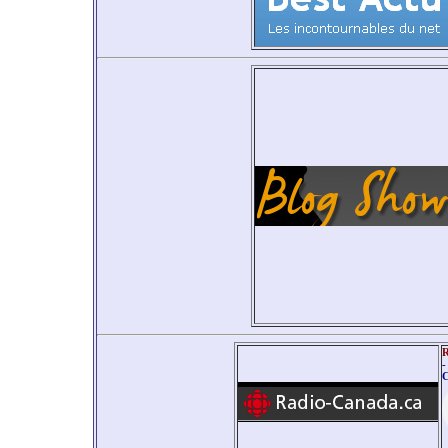
R
-
C