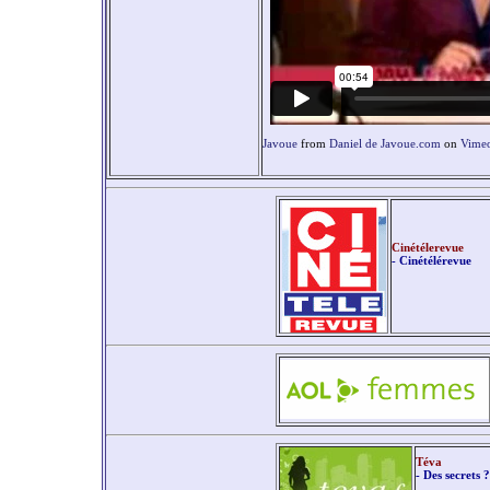
Javoue
from
Daniel de Javoue.com
on
Vime
Cinétélerevue
- Cinétélérevue
Téva
- Des secrets 