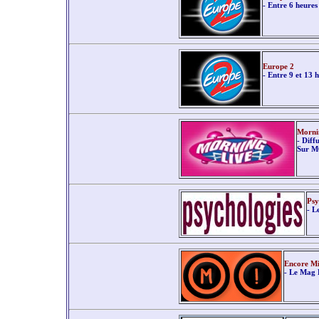
- Entre 6 heures
Europe 2
- Entre 9 et 13
Morni
- Diff
Sur M
Psy
- L
Encore M
- Le Mag 