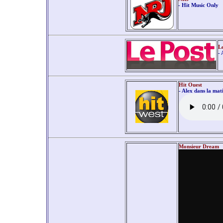
- Hit Music Only
L
- 
Hit Ouest
- Alex dans la mat
Monsieur Dream