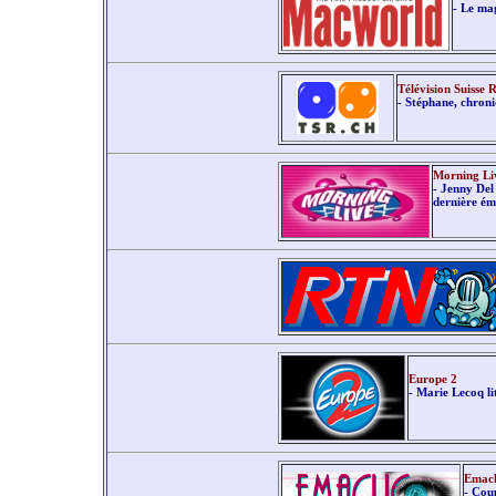
- Le mag
Télévision Suisse
- Stéphane, chron
Morning Li
- Jenny Del
dernière ém
Europe 2
- Marie Lecoq l
Emacl
- Cou