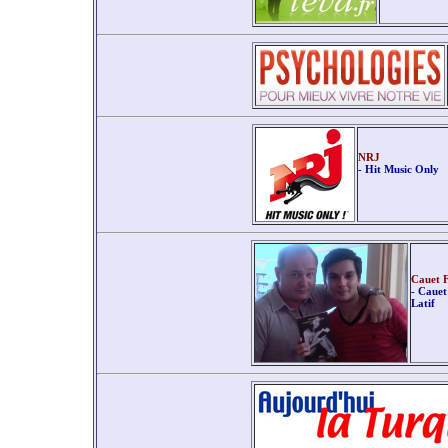
NRJ
- Hit Music Only
Cauet 
- Cauet
Latif