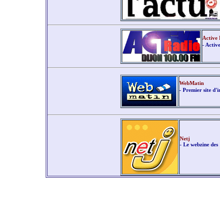
Active
- Activ
WebMatin
- Premier site d'
Netj
- Le webzine des 