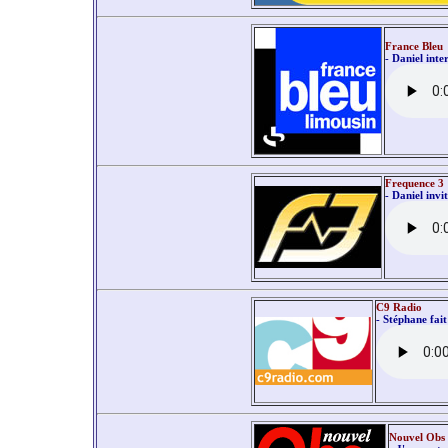
France Bleu
- Daniel int
Frequence 3
- Daniel invi
C9 Radio
- Stéphane fait
Nouvel Obs