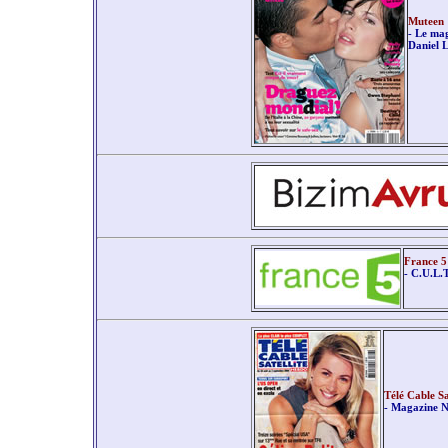
Muteen
- Le mag
Daniel L
France 5
- C.U.L.
Télé Cable Sa
- Magazine N