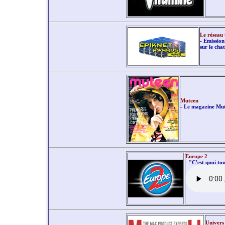
Le réseau
- Emission
sur le chat
Muteen
- Le magazine Mu
Europe 2
- "C'est quoi to
Univers