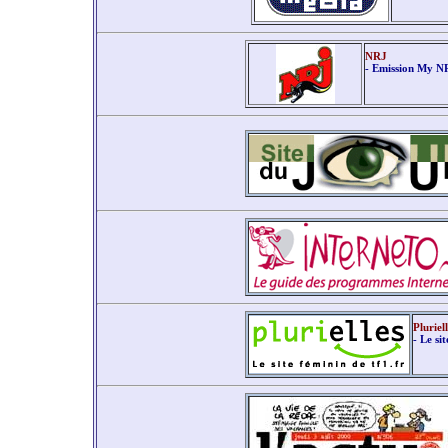
NRJ
- Emission My N
Pluriel
- Le si