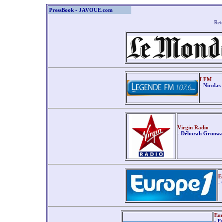
PressBook - JAVOUE.com
Re
LFM
-
Nicolas
Virgin Radio
- Déborah Grunwa
E
-
Eu
- E