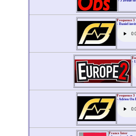
- J'avoue t
Frequence 3
- Daniel invi
Eu
-
L
Frequence 3
- Adrien On 
France Inter