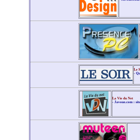
Le S
- Qu
La Vie du Net
- Javoue.com : site