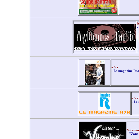
M
-
a > r
- Le magazine Ima
a > r
- Le 
Vitamin
- "Zone