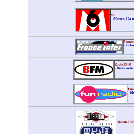
M6
- iMinute, à la té
France
- Le fo
Radio BFM
- Radio natio
Fun
- M
Journal Lib