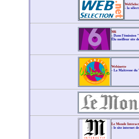
WebSelec
- la sélec
M6
- Dans l'émission 
Élu meilleur site d
Webinette
- La Maîtresse du
Le Monde Interact
- le site internet 