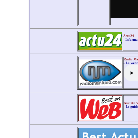
Actu24
- Informa
Radio Ma
- La web
Best On 
- Le guide