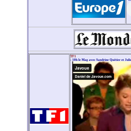
TF1
- 10h le Mag avec Sandrine Quétier et Jul