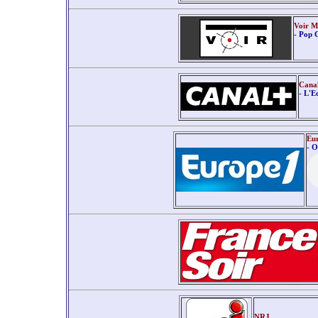
Voir M
- Pop 
Canal
- L'E
Eu
- O
NRJ