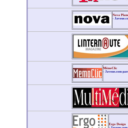
Nova Plan
- Javoue.co
MémoClic
- Javoue.com parm
Ergo Design
- Javoue.com 