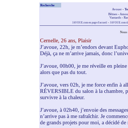
Recherche
Avouer
-
To
Bêtises
-
Amou
Vantards
-
Ras
-
JAVOUE.com en page d'accueil
JAVOUE.com dan
Nous 
Cernelle, 26 ans, Plaisir
J’avoue, 22h, je m’endors devant Eupho
Déjà, ça ne m’arrive jamais, donc l’univ
J’avoue, 00h00, je me réveille en pleine
alors que pas du tout.
J’avoue, vers 02h, je me force enfin à all
RÉVERSIBLE du salon à la chambre, pers
survivre à la chaleur.
J’avoue, à 02h40, j’envoie des message
n’arrive pas à me rafraîchir. Je commenc
de grands projets pour moi, a décidé de 