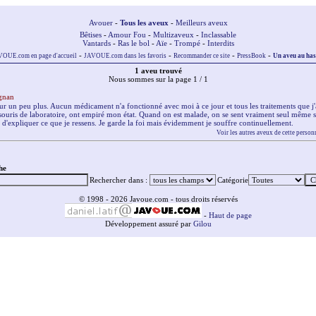
Avouer
-
Tous les aveux
-
Meilleurs aveux
Bêtises
-
Amour Fou
-
Multizaveux
-
Inclassable
Vantards
-
Ras le bol
-
Aïe
-
Trompé
-
Interdits
-
-
-
-
OUE.com en page d'accueil
JAVOUE.com dans les favoris
Recommander ce site
PressBook
Un aveu au ha
1 aveu trouvé
Nous sommes sur la page 1 / 1
ignan
r un peu plus. Aucun médicament n'a fonctionné avec moi à ce jour et tous les traitements que j'ai
ouris de laboratoire, ont empiré mon état. Quand on est malade, on se sent vraiment seul même si
d'expliquer ce que je ressens. Je garde la foi mais évidemment je souffre continuellement.
Voir les autres aveux de cette person
he
Rechercher dans :
Catégorie
© 1998 - 2026 Javoue.com - tous droits réservés
-
Haut de page
Développement assuré par
Gilou