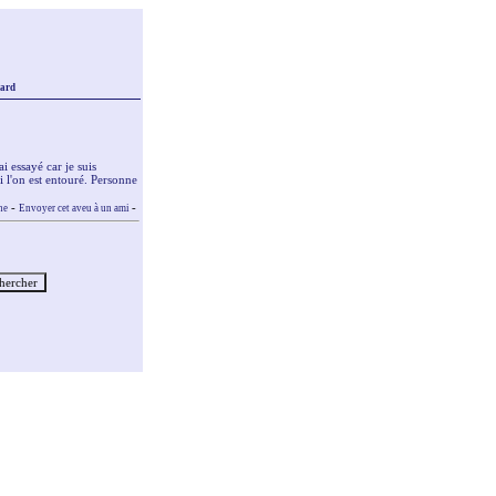
sard
 essayé car je suis
 l'on est entouré. Personne
-
-
ne
Envoyer cet aveu à un ami