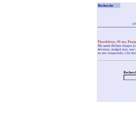
Recherche
JAV
Fleurdelotus, 40 ans, Perp
Ma santé décline chaque jou
devenue, malgré moi, une s
ne me comprends, c'est dur 
Recherc