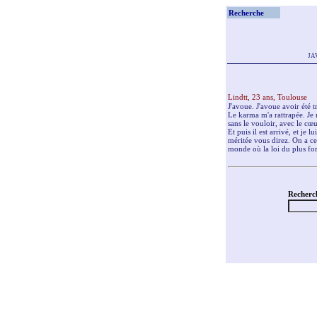
Recherche
JAV
Lindtt, 23 ans, Toulouse
J'avoue. J'avoue avoir été t
Le karma m'a rattrapée. Je n
sans le vouloir, avec le cœu
Et puis il est arrivé, et j
méritée vous direz. On a ce 
monde où la loi du plus for
Recherc