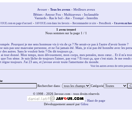
Avouer
-
Tous les aveux
-
Meilleurs aveux
Bêtises
-
Amour Fou
-
Multizaveux
-
Inclassable
Vantards
-
Ras le bol
-
Aïe
-
Trompé
-
Interdits
-
-
-
-
OUE.com en page d'accueil
JAVOUE.com dans les favoris
Recommander ce site
PressBook
Un aveu au ha
1 aveu trouvé
Nous sommes sur la page 1 / 1
rompée. Pourquoi je me sens honteuse vis à vis de ça ? Ne serait-ce pas à l'autre d'avoir honte ?
e suis pas une mauvaise personne, et ne l'ai jamais été. Mais, je n'ai pas été honnête avec les person
r des autres. Sans le vouloir hein ? On dit toujours ça..
e lui ai tout donné. Mon temps, mon dévouement, mon corps, mes pensées, mon cœur... Et il m'a trom
que l'on sème. Je suis lâche de toujours l'aimer, pas vrai ? Et tout ça, que c'est niais. Je me rend
t règne toujours. J'ai 23 ans, et j'avoue avoir toute l'amertume du monde.
Voir les autres aveux de cette person
he
Rechercher dans :
Catégorie
© 1998 - 2026 Javoue.com - tous droits réservés
-
Haut de page
Développement assuré par
Gilou