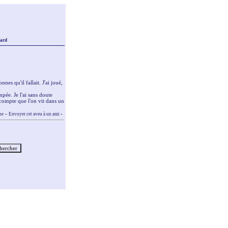
sard
nes qu'il fallait. J'ai joué,
pée. Je l'ai sans doute
s compte que l'on vit dans un
-
-
ne
Envoyer cet aveu à un ami