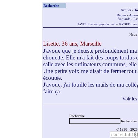
Recherche
Avouer
-
To
Bêtises
-
Amou
Vantards
-
Ras
-
JAVOUE.com en page d'accueil
JAVOUE.com dan
Nous 
Lisette, 36 ans, Marseille
J'avoue que je déteste profondément ma c
chouette. Elle m'a fait des coups tordus c
salle avec les ordinateurs communs, elle 
Une petite voix me disait de fermer tout d
écoutée.
J'avoue, j'ai fouillé les mails de ma collè
faire ça.
Voir les
Recherche
Rechercher 
© 1998 - 2026 