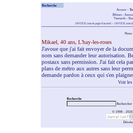
Recherche
Avouer
-
To
Bêtises
-
Amou
Vantards
-
Ras
-
JAVOUE.com en page d'accueil
JAVOUE.com dan
Nous 
Mikael, 40 ans, L'hay-les-roses
J'avoue que j'ai fait envoyer de la docu
nom sans demander leur autorisation. B
postaux sans permission. J'ai fait cela 
plans de métro aux autres sans leur permis
demande pardon à ceux qui s'en plaigne
Voir les
Recherche
Rechercher 
© 1998 - 2026 
Dévelo