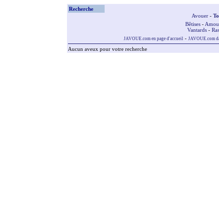
Recherche
Avouer
-
To
Bêtises
-
Amou
Vantards
-
Ras
-
JAVOUE.com en page d'accueil
JAVOUE.com dan
Aucun aveux pour votre recherche